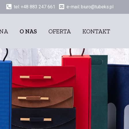
tel:
+48 883 247 661
e-mail:
biuro@tubeks.pl
WNA
O NAS
OFERTA
KONTAKT