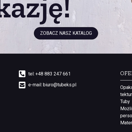
kazję!
ZOBACZ NASZ KATALOG
OFE
tel:
+48 883 247 661
e-mail:
biuro@tubeks.pl
Opak
tektu
Tuby
Możli
perso
Mater