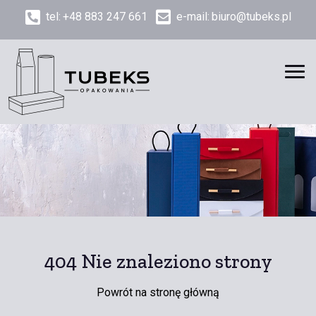
tel:
+48 883 247 661
e-mail:
biuro@tubeks.pl
404 Nie znaleziono strony
Powrót na
stronę główną