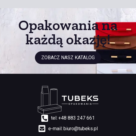
Opakowania
na
każdą okazję!
ZOBACZ NASZ KATALOG
tel:
+48 883 247 661
e-mail:
biuro@tubeks.pl